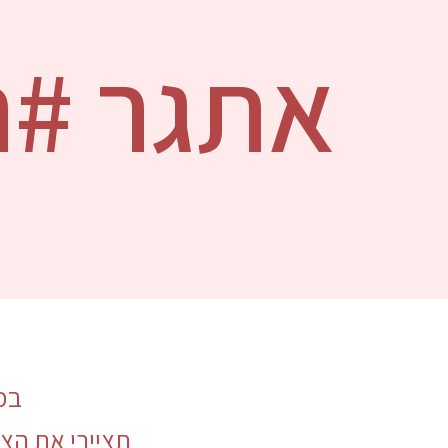
אתגר #ה
בכ
תציירי את הצ