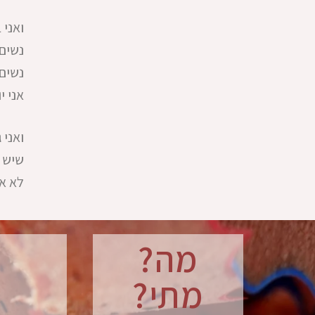
ואני
נשים 
נשים 
אני י
ואני 
שיש 
לא אנ
מה?
מתי?