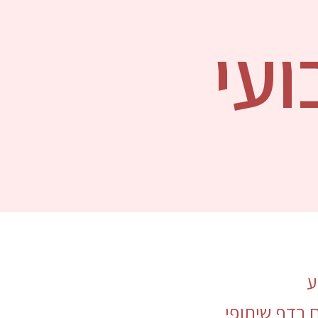
עי
ע
 בדף שיתופי